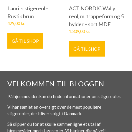
Laurits stigereol –
ACT NORDIC Wally
Rustik brun
reol, m. trappeform og 5
429,00
kr.
hylder – sort MDF
1.309,00
kr.
GÅ TIL SHOP
GÅ TIL SHOP
VELKOMMEN TIL BLOGGEN
På hjemmesiden kan du finde informationer om stigereoler.
Vi har samlet en oversigt over de mest populære
stigereoler, der bliver solgt i Danmark.
Så slipper du for at skulle sammenligne et utal af
hjemmesider med stigereoler. Vi hjælper dig på vej!