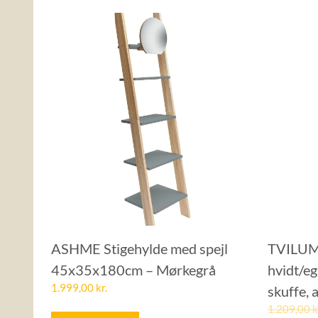
ASHME Stigehylde med spejl
TVILUM 
45x35x180cm – Mørkegrå
hvidt/eg
1.999,00
kr.
skuffe,
1.209,00
k