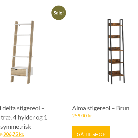
Sale!
delta stigereol –
Alma stigereol – Brun
259,00
kr.
 træ, 4 hylder og 1
 asymmetrisk
GÅ TIL SHOP
r.
906,75
kr.