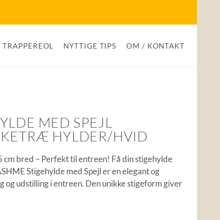
TRAPPEREOL
NYTTIGE TIPS
OM / KONTAKT
YLDE MED SPEJL
SKETRÆ HYLDER/HVID
 cm bred – Perfekt til entreen! Få din stigehylde
ASHME Stigehylde med Spejl er en elegant og
ng og udstilling i entreen. Den unikke stigeform giver