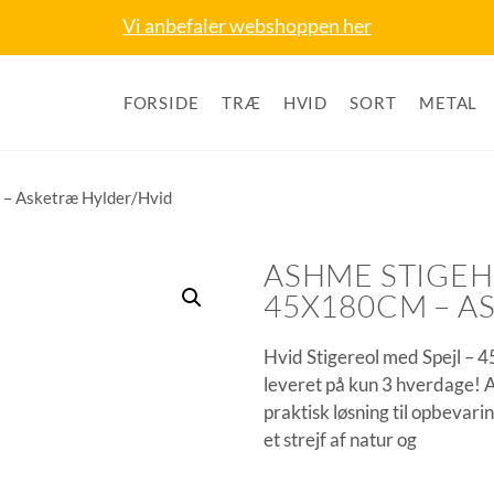
Vi anbefaler webshoppen her
FORSIDE
TRÆ
HVID
SORT
METAL
 – Asketræ Hylder/Hvid
ASHME STIGEH
45X180CM – A
Hvid Stigereol med Spejl – 45
leveret på kun 3 hverdage! 
praktisk løsning til opbevari
et strejf af natur og