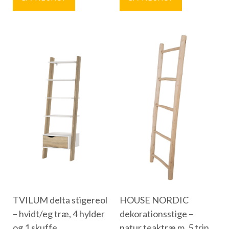
TVILUM delta stigereol
HOUSE NORDIC
– hvidt/eg træ, 4 hylder
dekorationsstige –
og 1 skuffe,
natur teaktræ m. 5 trin