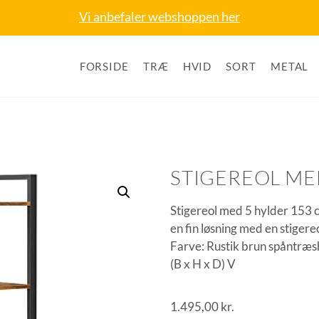
Vi anbefaler webshoppen her
FORSIDE
TRÆ
HVID
SORT
METAL
STIGEREOL ME
Stigereol med 5 hylder 153 c
en fin løsning med en stiger
Farve: Rustik brun spåntræs
(B x H x D) V
1.495,00
kr.