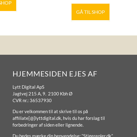
 SHOP
GÅ TIL SHOP
HJEMMESIDEN EJES AF
Lytt Digital ApS
Jagtvej 215 A, 9. 2100 Kbh Ø
CVR nr.: 36537930
Du er velkommen til at skrive til os på
affiliate[@]lyttdigital.dk, hvis du har forslag til
forbedringer af siden eller lignende.
Du bedes mærke din henvendelse: “Stigereoler.dk”