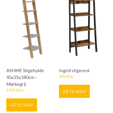
ASHME Stigehylde
Ingrid stigereol
45x35x180cm –
339,00
kr.
Mørkegrå
1.999,00
kr.
GÅ TIL SHOP
GÅ TIL SHOP