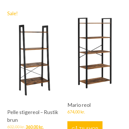
Sale!
Mario reol
Pelle stigereol – Rustik
674,00
kr.
brun
602,00
kr.
360,00
kr.
GÅ TIL SHOP