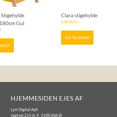
Stigehylde
Clara stigehylde
638,00
kr.
180cm Gul
r.
GÅ TIL SHOP
 SHOP
HJEMMESIDEN EJES AF
Lytt Digital ApS
Jagtvej 215 A, 9. 2100 Kbh Ø