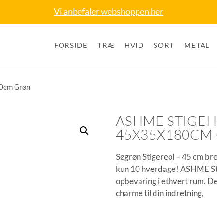
Vi anbefaler webshoppen her
FORSIDE
TRÆ
HVID
SORT
METAL
80cm Grøn
ASHME STIGEH
45X35X180CM
Søgrøn Stigereol – 45 cm bred
kun 10 hverdage! ASHME Stige
opbevaring i ethvert rum. Den
charme til din indretning,