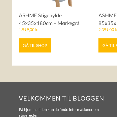
ASHME Stigehylde
ASHME 
45x35x180cm – Mørkegrå
85x35x
1.999,00
kr.
2.399,00
k
GÅ TIL SHOP
GÅ TIL
VELKOMMEN TIL BLOGGEN
På hjemmesiden kan du finde informationer om
stigereoler.