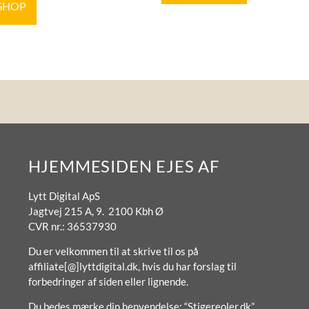
 SHOP
HJEMMESIDEN EJES AF
Lytt Digital ApS
Jagtvej 215 A, 9. 2100 Kbh Ø
CVR nr.: 36537930
Du er velkommen til at skrive til os på
affiliate[@]lyttdigital.dk, hvis du har forslag til
forbedringer af siden eller lignende.
Du bedes mærke din henvendelse: “Stigereoler.dk”