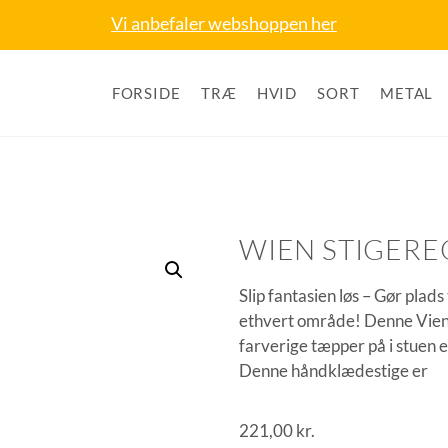
Vi anbefaler webshoppen her
FORSIDE
TRÆ
HVID
SORT
METAL
WIEN STIGERE
Slip fantasien løs – Gør plads 
ethvert område! Denne Vien
farverige tæpper på i stuen
Denne håndklædestige er
221,00
kr.