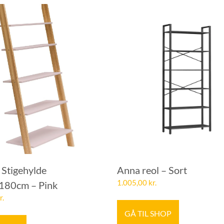
Stigehylde
Anna reol – Sort
1.005,00
kr.
180cm – Pink
r.
GÅ TIL SHOP