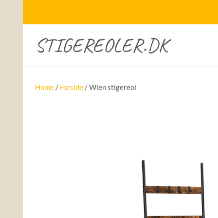
STIGEREOLER.DK
Home
/
Forside
/ Wien stigereol