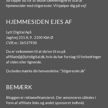
Så slipper du for at skulle sammenligne et utal af
hjemmesider med stigereoler. Vi hjælper dig på vej!
HJEMMESIDEN EJES AF
Lytt Digital ApS
Jagtvej 215 A, 9. 2100 Kbh Ø
CVR nr.: 36537930
Du er velkommen til at skrive til os på
affiliate[@]lyttdigital.dk, hvis du har forslag til forbedringer
af siden eller lignende.
Du bedes mærke din henvendelse: “Stigereoler.dk”
BEMÆRK
Bloggen er reklamefinansieret. Der annonceres således i
form af affiliate links og andet sponseret indhold.