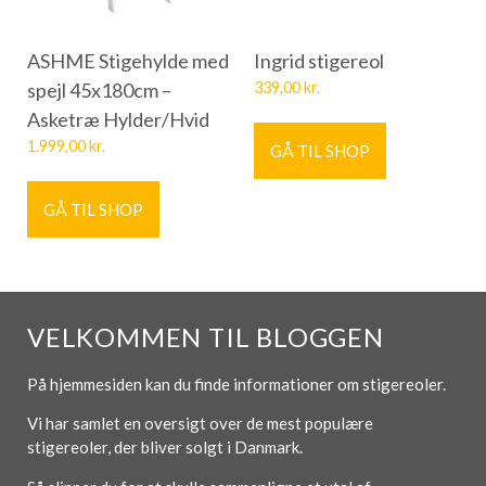
ASHME Stigehylde med
Ingrid stigereol
spejl 45x180cm –
339,00
kr.
Asketræ Hylder/Hvid
1.999,00
kr.
GÅ TIL SHOP
GÅ TIL SHOP
VELKOMMEN TIL BLOGGEN
På hjemmesiden kan du finde informationer om stigereoler.
Vi har samlet en oversigt over de mest populære
stigereoler, der bliver solgt i Danmark.