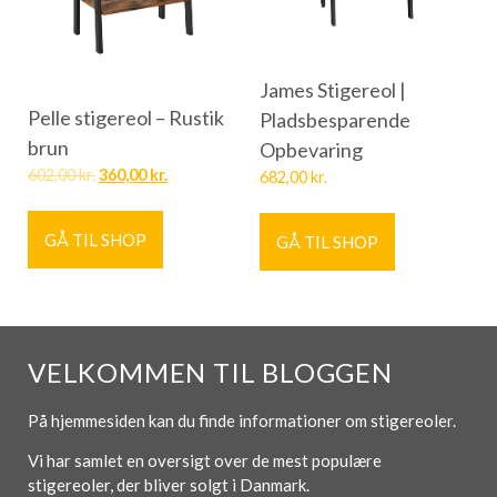
James Stigereol |
Pelle stigereol – Rustik
Pladsbesparende
brun
Opbevaring
602,00
kr.
360,00
kr.
682,00
kr.
GÅ TIL SHOP
GÅ TIL SHOP
VELKOMMEN TIL BLOGGEN
På hjemmesiden kan du finde informationer om stigereoler.
Vi har samlet en oversigt over de mest populære
stigereoler, der bliver solgt i Danmark.