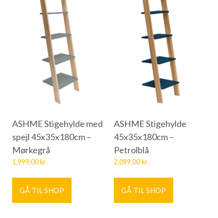
ASHME Stigehylde med
ASHME Stigehylde
spejl 45x35x180cm –
45x35x180cm –
Mørkegrå
Petrolblå
1.999,00
kr.
2.099,00
kr.
GÅ TIL SHOP
GÅ TIL SHOP