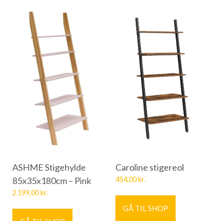
ASHME Stigehylde
Caroline stigereol
85x35x180cm – Pink
454,00
kr.
2.199,00
kr.
GÅ TIL SHOP