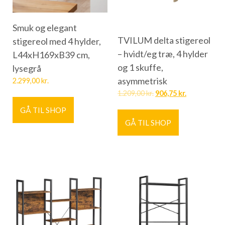
Smuk og elegant
TVILUM delta stigereol
stigereol med 4 hylder,
– hvidt/eg træ, 4 hylder
L44xH169xB39 cm,
og 1 skuffe,
lysegrå
asymmetrisk
2.299,00
kr.
1.209,00
kr.
906,75
kr.
GÅ TIL SHOP
GÅ TIL SHOP