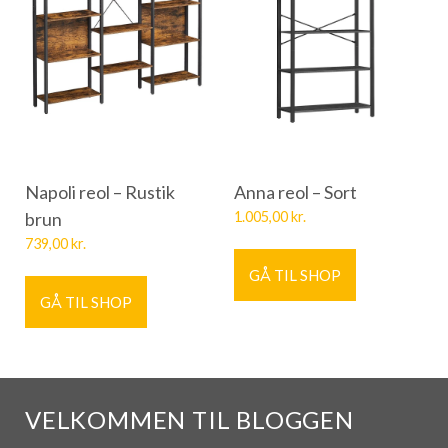
Napoli reol – Rustik
Anna reol – Sort
brun
1.005,00
kr.
739,00
kr.
GÅ TIL SHOP
GÅ TIL SHOP
VELKOMMEN TIL BLOGGEN