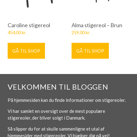
Caroline stigereol
Alma stigereol – Brun
454,00
kr.
259,00
kr.
GÅ TIL SHOP
GÅ TIL SHOP
VELKOMMEN TIL BLOGGEN
På hjemmesiden kan du finde informationer om stigereoler.
Vi har samlet en oversigt over de mest populære
stigereoler, der bliver solgt i Danmark.
Så slipper du for at skulle sammenligne et utal af
hjemmesider med stigereoler. Vi hjælper dig på vej!