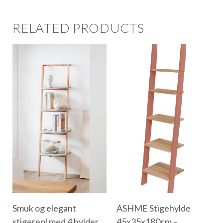
RELATED PRODUCTS
Smuk og elegant
ASHME Stigehylde
stigereol med 4 hylder,
45x35x180cm –