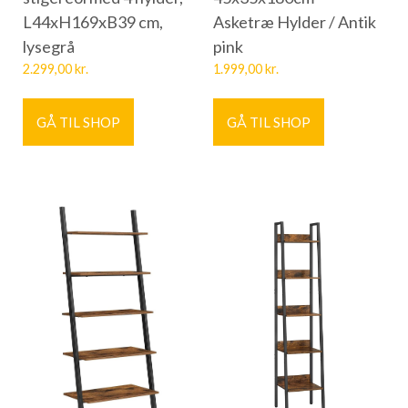
L44xH169xB39 cm,
Asketræ Hylder / Antik
lysegrå
pink
2.299,00
kr.
1.999,00
kr.
GÅ TIL SHOP
GÅ TIL SHOP